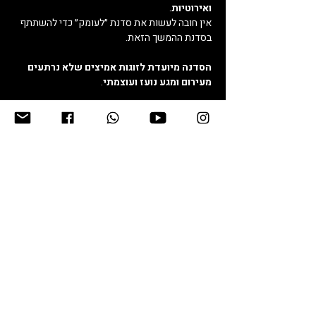
ואירוטיות
.
אין חובה לעשות את סדנת ״לעומק״ כדי להשתתף 
בסדנת ההמשך הזאת. 
הסדנה מיועדת לזוגות אמיצים שלא נרתעים 
מעירום ומגע נועז ועוצמתי
.
עוד
כרטיסים
המכירה הסתיימה
סוג כרטיס
מחיר לראשונים
פרטים נוספים
מחיר