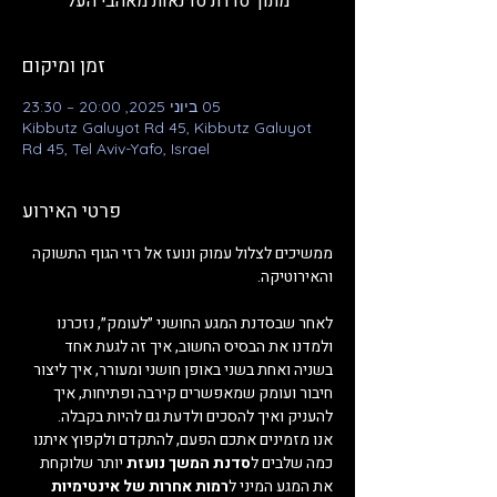
מתוך סדרת סדנאות מאהבי העל
זמן ומיקום
05 ביוני 2025, 20:00 – 23:30
Kibbutz Galuyot Rd 45, Kibbutz Galuyot
Rd 45, Tel Aviv-Yafo, Israel
פרטי האירוע
ממשיכים לצלול עמוק ונועז אל רזי הגוף התשוקה 
והאירוטיקה. 
לאחר שבסדנת המגע החושני ״לעומק״, נזכרנו 
ולמדנו את הבסיס החשוב, איך זה לגעת אחד 
בשניה ואחת בשני באופן חושני ומעורר, איך ליצור 
חיבור ועומק שמאפשרים קירבה ופתיחות, איך 
להעניק ואיך להסכים ולדעת גם להיות בקבלה. 
אנו מזמינים אתכם הפעם, להתקדם ולקפוץ איתנו 
כמה שלבים ל
סדנת המשך נועזת
 יותר שלוקחת 
את המגע המיני ל
רמות אחרות של אינטימיות 