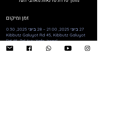
מתוך סדרת סדנאות מאהבי העל
זמן ומיקום
27 ביוני 2025, 21:00 – 28 ביוני 2025, 0:30
Kibbutz Galuyot Rd 45, Kibbutz Galuyot
Rd 45, Tel Aviv-Yafo, Israel
פרטי האירוע
סדנת המגע לזוגות של אוקאס בגירסה הנועזת 
המאושרת עירום ומגע מיני. 
כל הפרטים כאן
שיתוף