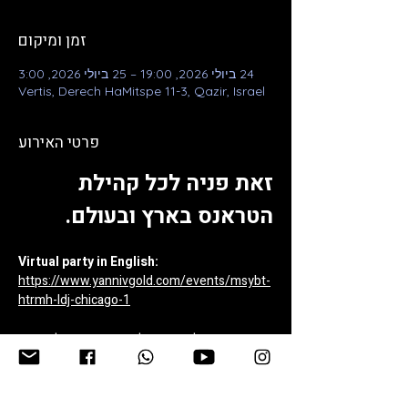
זמן ומיקום
24 ביולי 2026, 19:00 – 25 ביולי 2026, 3:00
Vertis, Derech HaMitspe 11-3, Qazir, Israel
פרטי האירוע
זאת פניה לכל קהילת 
הטראנס בארץ ובעולם. 
Virtual party in English:
https://www.yannivgold.com/events/msybt-
htrmh-ldj-chicago-1
שיקי האהוב שלנו, המוכר לרבים ברחבי העולם 
כדיג׳יי שיקגו מההרכב 1200 מיקרוגרמס, עבר  
אירוע מוחי.