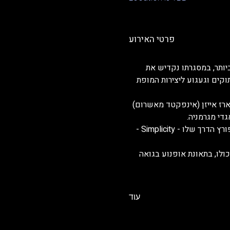
פרטי האירוע
ותר, במסגרתו נקדיש את 
Cosm) האגדי ונציין 20 שנים של זיכרונות מתוקים וגעגוע ליצירות המופת 
ארז אייזן (אינפקטד מאשרום) 
די מגרמניה.
לאחר מספר סינגלים וטראקים מפוארים ומדהימים באוספים שונים, הוציא אביחן את אלבום הבכורה פורץ הדרך שלו - Simplicity - 
ולו, בתאונת אופנוע בגואה 
עוד