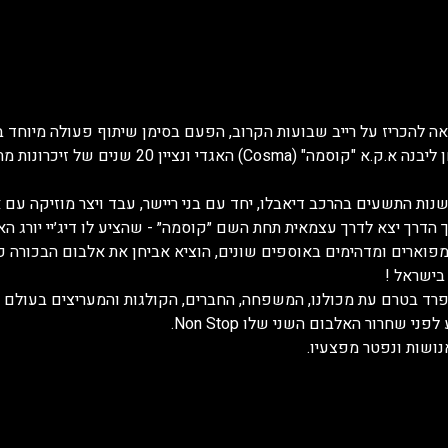
להכריז על רייב שבועות הקרוב, הפעם בסימן שיתוף פעולה מיוחד בי
המפגש הקרוב לזיכרו של אביחן ליבנה א.ק.א "קוסמה" (a
שנות התשעים בהרכב דיאבלו, יחד עם בני ריישר, עבד ויצר מוזיקה עם 
 הדרך יצא לדרך עצמאית תחת השם ״קוסמה״ - שהציע לו דיג׳יי יורג האג
בישראל !
פרד בטרם עת מכולנו, המשפחה, החברים, הקולגות והמעריצים בעולם כ
שחרור האלבום השני שלו Non Stop.
נושות ונפטר מפצעיו.