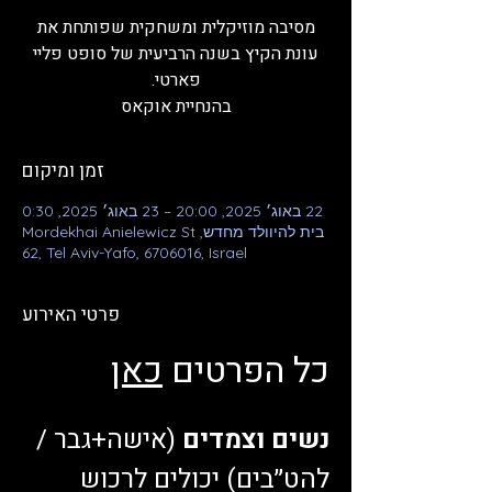
מסיבה מוזיקלית ומשחקית שפותחת את
עונת הקיץ בשנה הרביעית של סופט פליי
בהנחיית אוקאס
זמן ומיקום
22 באוג׳ 2025, 20:00 – 23 באוג׳ 2025, 0:30
בית להיוולד מחדש, Mordekhai Anielewicz St
62, Tel Aviv-Yafo, 6706016, Israel
פרטי האירוע
כל הפרטים 
כאן
נשים וצמדים
 (אישה+גבר / 
להט״בים) יכולים לרכוש 