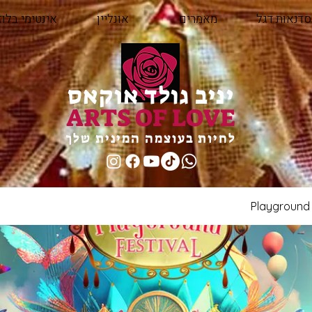
סדנאות דגל
מאמרים
אונליין
אינטימי בלוז
יניב גולד אוקאס
ARTS OF LOVE
לחיות בעוצמה המינית שלך
Playground 