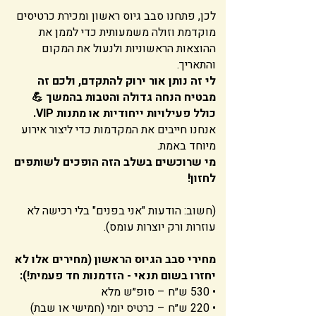
לכן, פתחנו סבב גיוס ראשון ומכירת כרטיסים
מוקדמת וזולה משמעותית כדי לממן את
ההוצאות הראשוניות ולנעול את המקום
והתאריך.
לי זה נותן אור ירוק להתקדם, ולכם זה
מבטיח הנחה גדולה והטבות בהמשך 💪
כולל פעילויות ייחודיות או מתנות VIP.
אנחנו חייבים את המקדמות כדי ליצור אירוע
מיוחד באמת.
מי שרוכשים בשלב הזה הופכים לשותפים
לחזון!
(חשוב: הודעות "אני בפנים" בלי רכישה לא
עוזרות ורק יוצרות עומס).
מחירי סבב הגיוס הראשון (מחירים אלו לא
יחזרו בשום תנאי - הזדמנות חד פעמית!):
• 530 ש״ח – סופ״ש מלא
• 220 ש״ח – כרטיס יומי (חמישי או שבת)