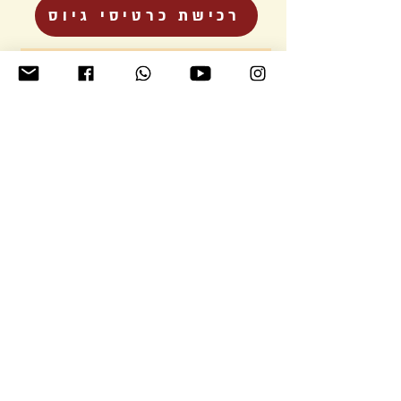
רכישת כרטיסי גיוס
רוצים להיזכר איך נראה אירוע שלי?
כנסו לדף פלייגראונד פסטיבל