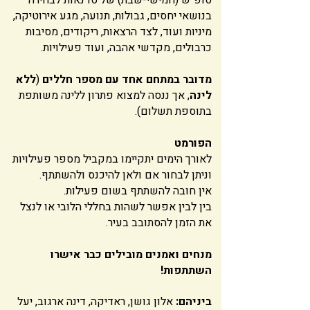
סופ"ש (חמישי-שבת) של סדנאות לבחירה
בנושאי יחסים, גבולות, תנועה, מגע אירוטיקה,
מיניות ועוד, לצד הרצאות, ריקודים, מסיבות
כרבולים, מקדשי אהבה, ועוד פעילויות.
מדובר במתחם אחד עם מספר חללים
(
ללא
לינה
, אך ננסה למצוא פתרון ללינה משותפת
בתוספת תשלום).
הפורמט
לאורך הימים יתקיימו במקביל מספר פעילויות
וניתן לבחור אם ולאן להיכנס ולהשתתף.
אין חובה להשתתף בשום פעילות.
בין לבין אפשר לשהות בחללי הלובי או לנצל
את הזמן להסתובב בעיר.
מנחים ואמנים מובילים כבר אישרו
השתתפות!
ביניהם:
אלון גושן, ראדיקה, דינה ארגוב, יעל