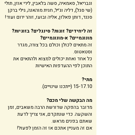
וגבריאל, סאמאיה, סשה בלאבין, לירי אוזן, תולי
(שי סגל), דליה וג׳יל, חגית מוהאנה, גילי ברקן
סננד, דותן פאלזן, אליה ובועז, זוהר ירום ועוד!
זה ליחידים? זוגות? סינגלים? בזוגיות?
מונוגמיים? א-מונוגמיים?
זה מתאים לכולן וכולם בכל צורה, מגדר
וסטאטוס.
כל אחד ואחת יכולים למצוא ולהתאים את
התוכן לפי ההעדפות האישיות
מתי?
15-17.10 (ייתכנו שינויים).
מה הבקשה שלי מכם?
מדובר בהפקה שדורשת הרבה משאבים, זמן
והשקעה.
​
כדי שנתקדם, אני צריך לדעת
שאתם בפנים מראש.
אם זה מעניין אתכם אז זה הזמן לפעול!