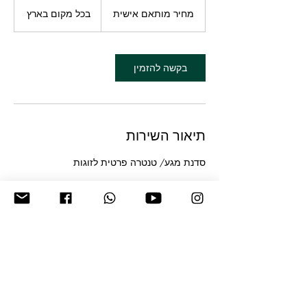
מחיר
ע
מותאם
מחיר מותאם אישית
בכל מקום בארץ
אישית
ו
ת
3
0
בקשה להזמין
ד
ק
ו
ת
תיאור השירות
סדנת מגע/ טנטרה פרטית לזוגות
פרטי איש הקשר
+972544490674
yannivgold@gmail.com
Barkai, Israel