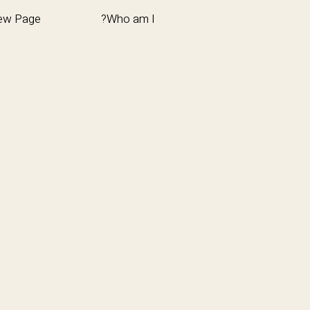
ew Page
Who am I?