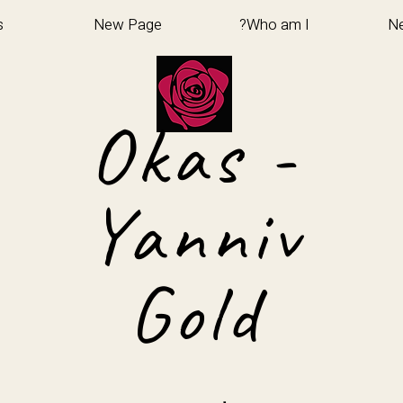
s
New Page
Who am I?
N
Okas -
Yanniv
Gold