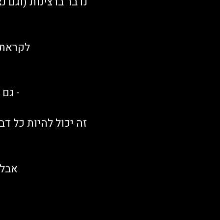
נדבר ברצינות (וגם נ
לקראת 
- גם
זה יכול להיות כל ד
אבל 