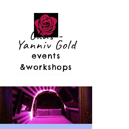
Okas -
Yanniv Gold
events
&
workshops
לחיות בעוצמה המינית שלך