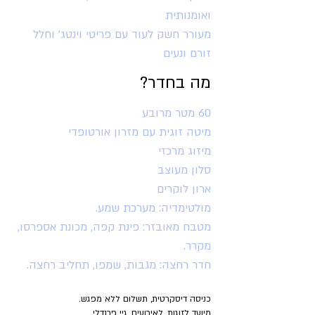
ואומנותית
מעורר חשק לעוד עם פריטי וינטג' וחלל
זורם ונעים
מה בחדר?
60 מטר מרובע
מיטה זוגית עם מזרון אורטופדי
מיזוג מרכזי
סלון מעוצב
ארון לוקרים
מולטימדיה: מערכת שמע.
מטבח מאובזר: פינת קפה, מכונת אספרסו,
מקרר.
חדר רחצה: מגבות, שמפו, תחליב רחצה.
כניסה דיסקרטית, תשלום ללא מפגש.
מיועד לזוגות, לאירועים, גיי פרנדלי.