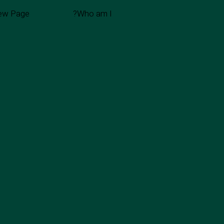
ew Page
Who am I?