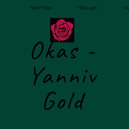
s
New Page
Who am I?
N
Okas -
Yanniv
Gold