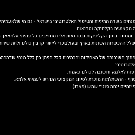
נחים בשדה המיניות והטיפול האלטרנטיבי בישראל - גם מי שלאעמיתי 
מקצועית בקליניקה וסדנאות.
 ומסודר בתוך הקליניקות ובסדנאות אליו מחוייבים כל עמיתי אלמאאך ה
ל ההכשרות השונות בארץ ובעולםכדי ליישר קו בין כולנו ולתת שירות
תוך חשיבותה של האחידות והבהירות ככל הניתן בין כלל מנחי שדההה
לטרנטיבי.
פות לאלמא וחשובה לכולם כאמור.
רף - ההשתלמות מוכרת לסיווג המקצועי הנדרש לעמיתי אלמא.
מיים ינחה סוג׳יי שמש (מארג).