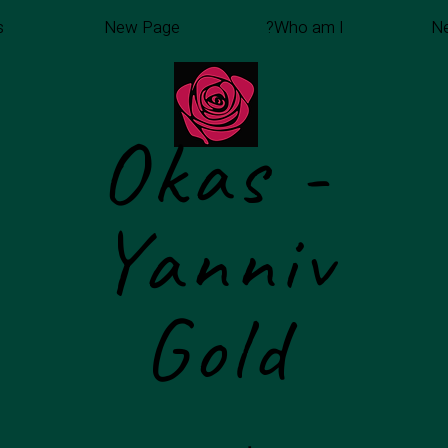
s
New Page
Who am I?
N
Okas -
Yanniv
Gold