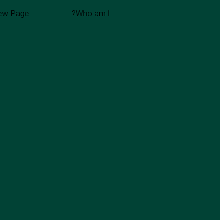
ew Page
Who am I?