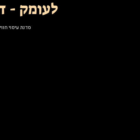
לעומק - די
סדנת עיסוי חווית