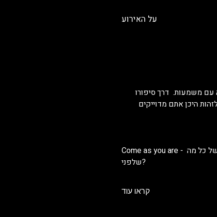
על האירוע
 עם משמעות.  דרך סיפורו 
זהות היכן אתם מדוייקים 
Come as you are - איך קרה שהשיא של האקט המיני זה דווקא אותן כמה שניות של שפיכה לעומת פוטנציאל העונג של כל מה 
שלפני?
קראו עוד