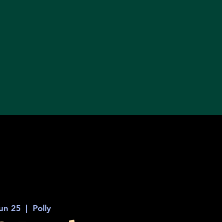
un 25
  |  
Polly