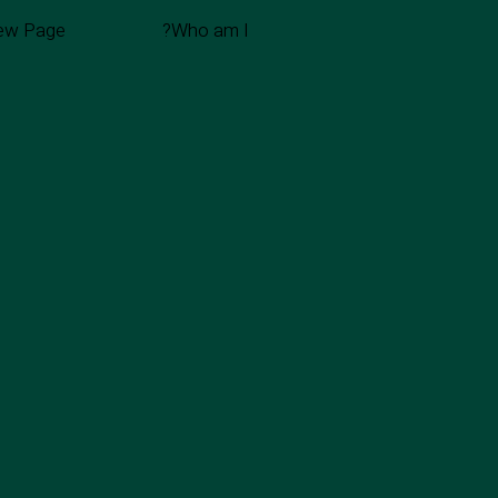
ew Page
Who am I?