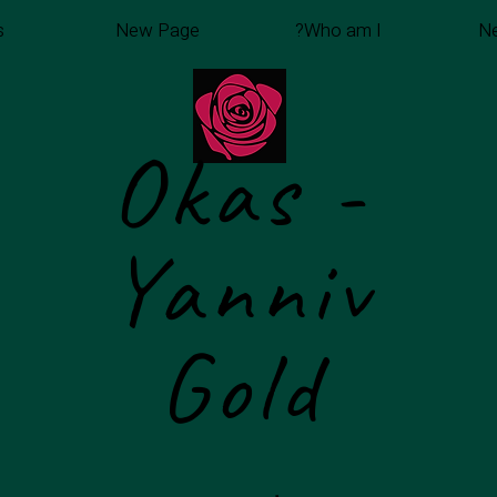
s
New Page
Who am I?
N
Okas -
Yanniv
Gold