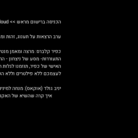
הכניסה ברישום מראש >> https://www.blitztalks.com/event-details/out-and-loud
ערב הרצאות על תענוג, זהות ומ
כפיר קלברס: מרצה ומאמן מנטל
התעוררות- מסע של ניצחון - הר
האישי של כפיר, תוזמנו לגלות ה
לעצמכם ללא פילטרים וללא הש
יניב גולד (אוקאס): מנחה למיניו