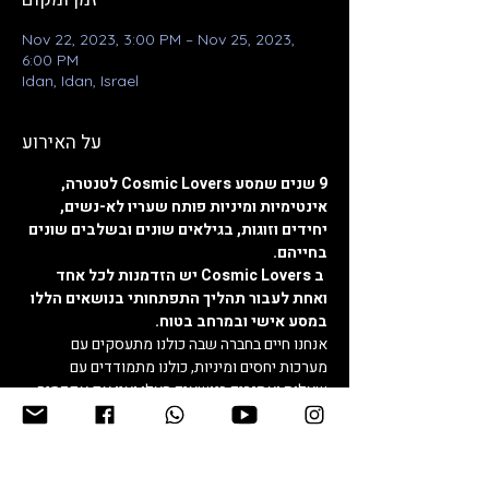
Nov 22, 2023, 3:00 PM – Nov 25, 2023,
6:00 PM
Idan, Idan, Israel
על האירוע
9 שנים שמסע Cosmic Lovers לטנטרה, 
אינטימיות ומיניות פותח שעריו לא-נשים, 
יחידים וזוגות, בגילאים שונים ובשלבים שונים 
בחייהם.
 ב Cosmic Lovers יש הזדמנות לכל אחד 
ואחת לעבור תהליך התפתחותי בנושאים הללו 
במסע אישי ובמרחב בטוח.
אנחנו חיים בחברה שבה כולנו מתעסקים עם 
מערכות יחסים ומיניות, כולנו מתמודדים עם 
שאלות ואתגרים בנושאים האלו ואין אף אקדמיה 
למערכות יחסים, אין בי"ס למיניות.
קוסמיק לאברס הוא התהליך עם כמות המנחים 
הנרחבת ביותר בתחומים הללו ומגיעים 
אליו המורים המובילים והמקצועיים שעובדים 