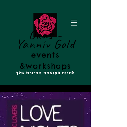
Okas -
Yanniv Gold
events
&
workshops
לחיות בעוצמה המינית שלך