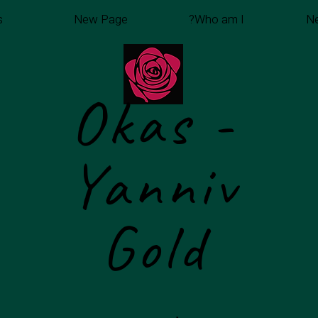
s
New Page
Who am I?
N
Okas -
Yanniv
Gold