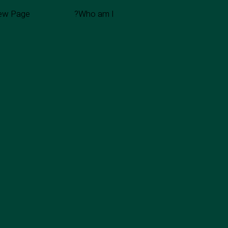
ew Page
Who am I?