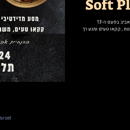
Soft P
הערב המהמם חוזר לתל אביב בפעם ה-13!
ת , קקאו טעים ומגע רך
Israel